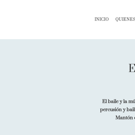
INICIO
QUIENE
E
El baile y la m
percusión y bail
Mantón d