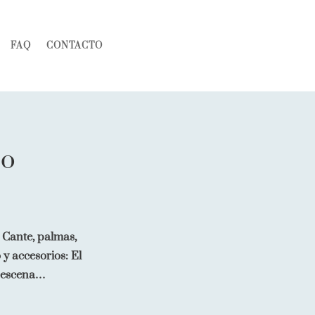
FAQ
CONTACTO
co
. Cante, palmas,
 y accesorios: El
n escena…