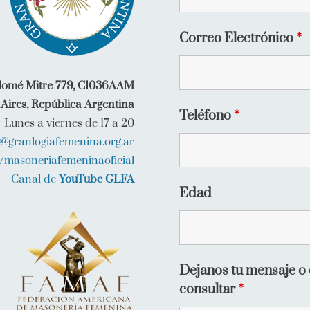
Correo Electrónico
*
lomé Mitre 779, C1036AAM
Aires, República Argentina
Teléfono
*
Lunes a viernes de 17 a 20
o@granlogiafemenina.org.ar
/masoneriafemeninaoficial
Canal de
YouTube GLFA
Edad
Dejanos tu mensaje o 
consultar
*