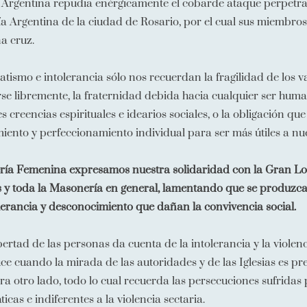
Argentina repudia enérgicamente el cobarde ataque perpetra
a Argentina de la ciudad de Rosario, por el cual sus miembr
a cruz.
atismo e intolerancia sólo nos recuerdan la fragilidad de los 
e libremente, la fraternidad debida hacia cualquier ser human
 creencias espirituales e idearios sociales, o la obligación qu
iento y perfeccionamiento individual para ser más útiles a nu
ría Femenina expresamos nuestra solidaridad con la Gran Log
y toda la Masonería en general, lamentando que se produzcan
erancia y desconocimiento que dañan la convivencia social.
libertad de las personas da cuenta de la intolerancia y la viole
uce cuando la mirada de las autoridades y de las Iglesias es p
ra otro lado, todo lo cual recuerda las persecuciones sufridas
icas e indiferentes a la violencia sectaria.