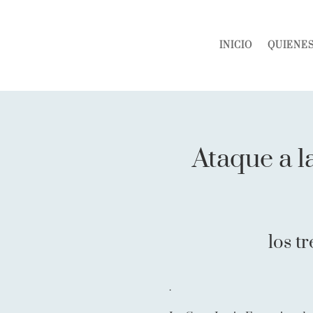
INICIO
QUIENE
Ataque a l
los t
.