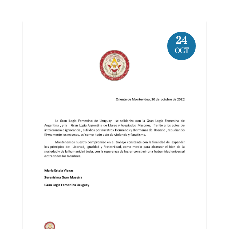
24
OCT